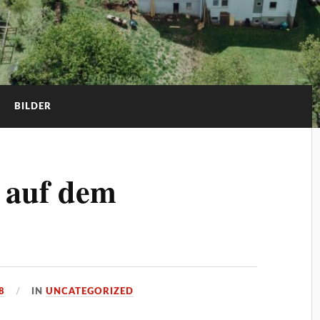
BILDER
 auf dem
8
IN
UNCATEGORIZED